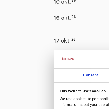
'26
10 okt.
'26
16 okt.
'26
17 okt.
'26
24 okt.
Consent
'26
1 nov.
This website uses cookies
'26
6 nov.
We use cookies to personalis
information about your use of