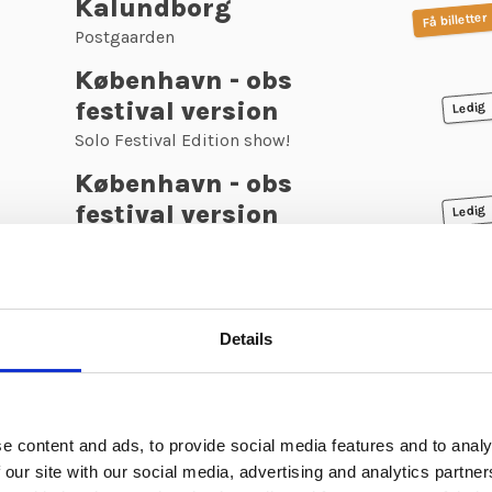
Kalundborg
Få billetter
Postgaarden
København - obs
festival version
Ledig
Solo Festival Edition show!
København - obs
festival version
Ledig
Solo Festival Edition show!
Holstebro
Få billetter
Holstebro Musikteatret
Details
Aarhus
Ekstra show
Musikhuset Aarhus
Vemb
Få billetter
e content and ads, to provide social media features and to analy
Nørre Vosborg
 our site with our social media, advertising and analytics partn