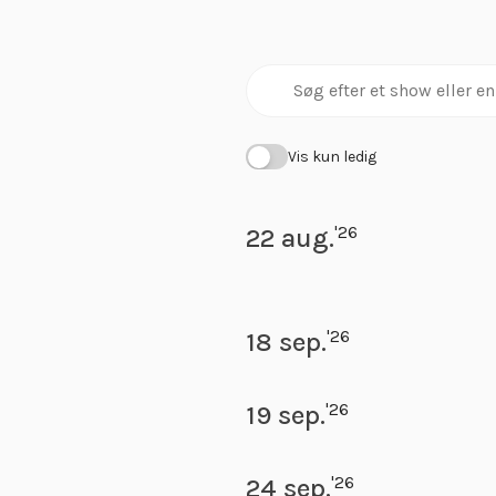
Vis kun ledig
'26
22 aug.
'26
18 sep.
'26
19 sep.
'26
24 sep.