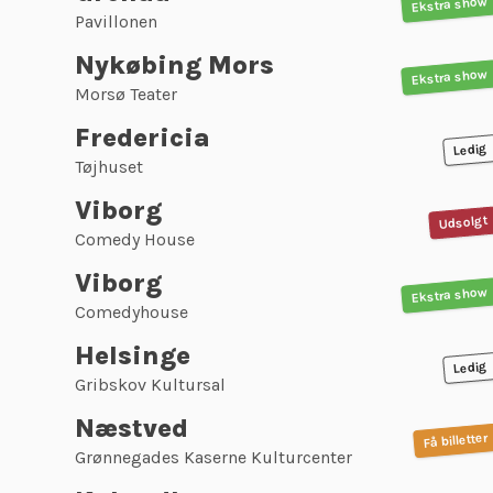
Ekstra show
Pavillonen
Nykøbing Mors
Ekstra show
Morsø Teater
Fredericia
Ledig
Tøjhuset
Viborg
Udsolgt
Comedy House
Viborg
Ekstra show
Comedyhouse
Helsinge
Ledig
Gribskov Kultursal
Næstved
Få billetter
Grønnegades Kaserne Kulturcenter