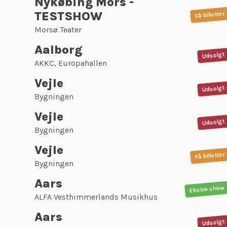
Nykøbing Mors -
TESTSHOW
Få billetter
Morsø Teater
Aalborg
Udsolgt
AKKC, Europahallen
Vejle
Udsolgt
Bygningen
Vejle
Udsolgt
Bygningen
Vejle
Få billetter
Bygningen
Aars
Ekstra show
ALFA Vesthimmerlands Musikhus
Aars
Udsolgt