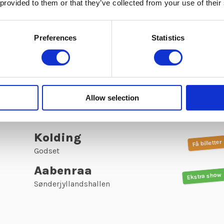
 provided to them or that they’ve collected from your use of their
Varde
Få billetter
Polyfonen
Vejle
Preferences
Statistics
Ekstra show
Bygningen
Svendborg
Ekstra show
Svendborg Teater
Allow selection
Struer
Ledig
Folkets Hus
Kolding
Få billetter
Godset
Aabenraa
Ekstra show
Sønderjyllandshallen