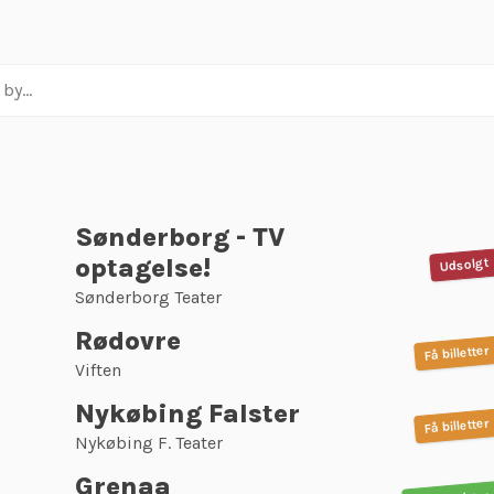
Sønderborg - TV
optagelse!
Udsolgt
Sønderborg Teater
Rødovre
Få billetter
Viften
Nykøbing Falster
Få billetter
Nykøbing F. Teater
Grenaa